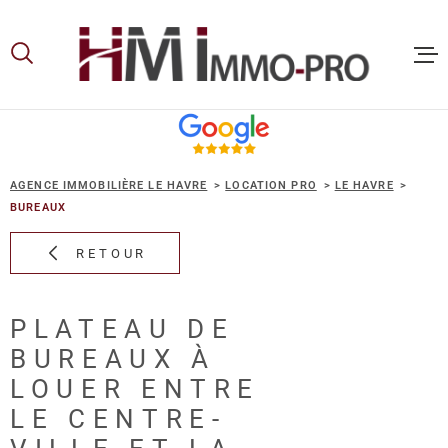
Aller
Aller
Aller
Aller
à
à
au
au
:
la
menu
contenu
recherche
principal
ACCUEIL
AGENCE IMMOBILIÈRE LE HAVRE
LOCATION PRO
LE HAVRE
ACHETER
BUREAUX
RETOUR
LOUER
PLATEAU DE
VOUS ET
BUREAUX À
PROPRIE
LOUER ENTRE
LE CENTRE-
NOS