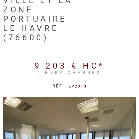
VILLE ET LA
REALISA
ZONE
PORTUAIRE
BLOG
LE HAVRE
(76600)
L'AGENC
9 203 €
HC*
* HORS CHARGES
RÉF :
LP2013