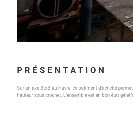
PRÉSENTATION
Sur un axe BtoB au Havre, ce batiment d'activité permet d'
hauteur sous crochet. L'ensemble est en bon état généra