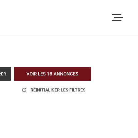
ACCUEIL
ACHETER
LOUER
VOIR LES
18
ANNONCES
RER
VOUS ETES PRO
RÉINITIALISER LES FILTRES
NOS REALISATI
BLOG
L'AGENCE