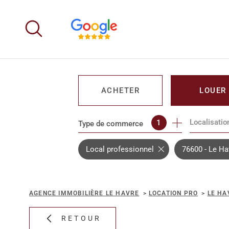
Aller
Aller
Aller
Aller
à
à
au
au
:
la
menu
contenu
recherche
principal
ACHETER
LOUER
Localisatio
1
Type de commerce
DE L'IMMO PRO
DE L'IMM
Local professionnel
76600 - Le Ha
AGENCE IMMOBILIÈRE LE HAVRE
LOCATION PRO
LE HA
RETOUR