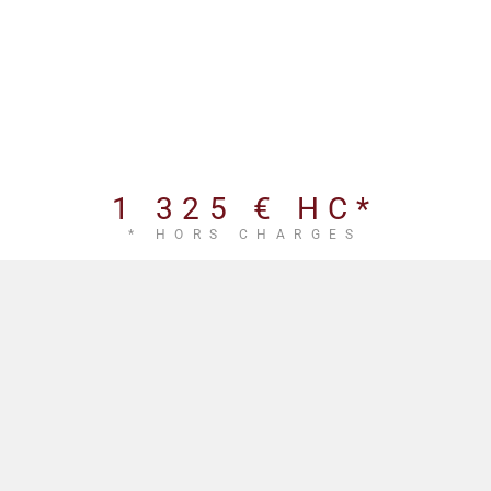
1 325 €
HC*
* HORS CHARGES