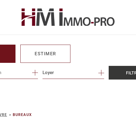
ESTIMER
n
1
Loyer
FILT
O PRO
VRE
BUREAUX