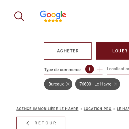
Aller
Aller
Aller
Aller
à
à
au
au
:
la
menu
contenu
recherche
principal
ACHETER
LOUER
Localisatio
1
Type de commerce
DE L'IMMO PRO
DE L'IMM
Bureaux
76600 - Le Havre
AGENCE IMMOBILIÈRE LE HAVRE
LOCATION PRO
LE HA
RETOUR