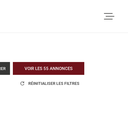
ACCUEIL
ACHETER
LOUER
VOIR LES
55
ANNONCES
RER
VOUS ETES PRO
RÉINITIALISER LES FILTRES
NOS REALISATI
BLOG
L'AGENCE