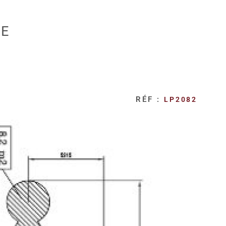
RE
RÉF :
LP2082