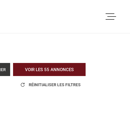
ACCUEIL
ACHETER
LOUER
VOIR LES
55
ANNONCES
RER
VOUS ETES PRO
RÉINITIALISER LES FILTRES
NOS REALISATI
BLOG
L'AGENCE