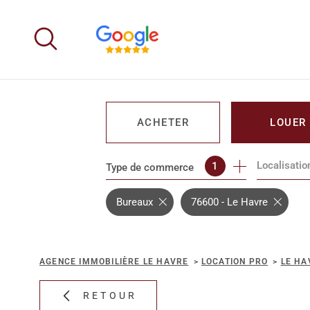
Aller
Aller
Aller
Aller
à
à
au
au
:
la
menu
contenu
recherche
principal
ACHETER
LOUER
Localisatio
1
Type de commerce
DE L'IMMO PRO
DE L'IMM
Bureaux
76600 - Le Havre
AGENCE IMMOBILIÈRE LE HAVRE
LOCATION PRO
LE HA
RETOUR