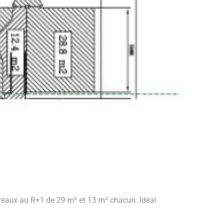
ureaux au R+1 de 29 m² et 13 m² chacun. Idéal