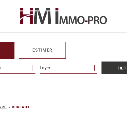
ESTIMER
n
1
Loyer
FILT
O PRO
VRE
BUREAUX