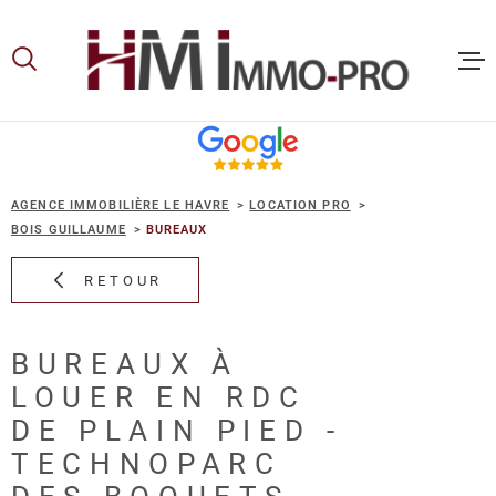
Aller
Aller
Aller
Aller
à
à
au
au
:
la
menu
contenu
recherche
principal
ACCUEIL
AGENCE IMMOBILIÈRE LE HAVRE
LOCATION PRO
ACHETER
BOIS GUILLAUME
BUREAUX
RETOUR
LOUER
BUREAUX À
VOUS ET
LOUER EN RDC
PROPRIE
DE PLAIN PIED -
TECHNOPARC
NOS