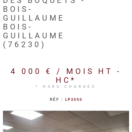
DES BOQUETS -
REALISA
BOIS-
GUILLAUME
BLOG
BOIS-
GUILLAUME
L'AGENC
(76230)
4 000 € / MOIS
HT -
HC*
* HORS CHARGES
RÉF :
LP2350