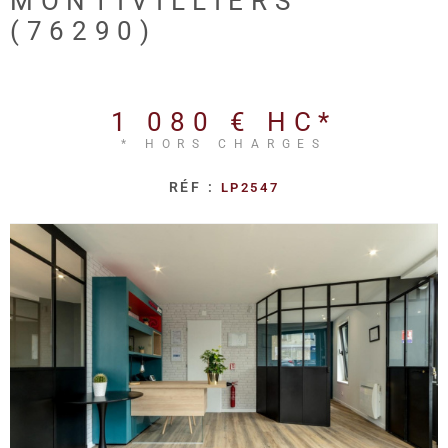
MONTIVILLIERS
REALISA
(76290)
BLOG
1 080 €
HC*
L'AGENC
* HORS CHARGES
RÉF :
LP2547