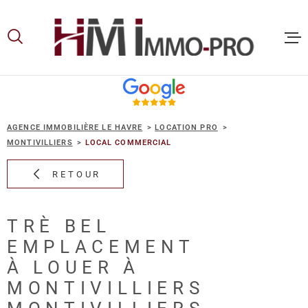
Aller
Aller
Aller
Aller
à
à
au
au
:
la
menu
contenu
recherche
principal
ACCUEIL
AGENCE IMMOBILIÈRE LE HAVRE
LOCATION PRO
ACHETER
MONTIVILLIERS
LOCAL COMMERCIAL
RETOUR
LOUER
TRÈ BEL
VOUS ET
EMPLACEMENT
PROPRIE
À LOUER À
MONTIVILLIERS
NOS