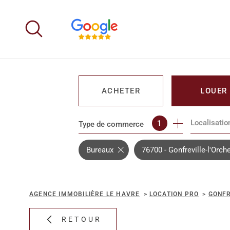
Aller
Aller
Aller
Aller
à
à
au
au
:
la
menu
contenu
recherche
principal
ACHETER
LOUER
Localisatio
1
Type de commerce
DE L'IMMO PRO
DE L'IMM
Bureaux
76700 - Gonfreville-l'Orch
AGENCE IMMOBILIÈRE LE HAVRE
LOCATION PRO
GONFR
RETOUR