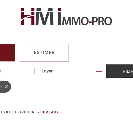
ESTIMER
n
1
Loyer
FILT
O PRO
er
EVILLE L ORCHER
BUREAUX