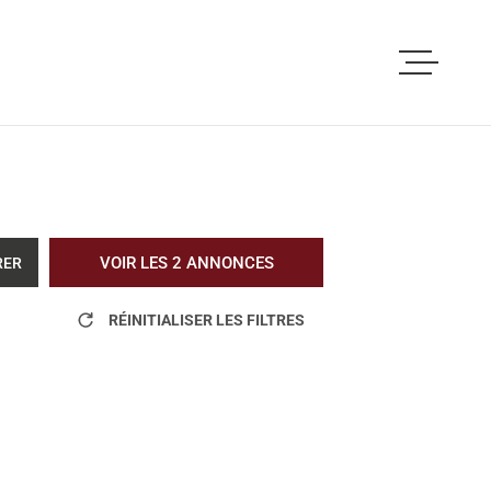
ACCUEIL
ACHETER
LOUER
VOIR LES
2
ANNONCES
RER
VOUS ETES PRO
RÉINITIALISER LES FILTRES
NOS REALISATI
BLOG
L'AGENCE