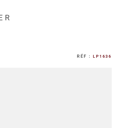
ER
RÉF :
LP1636