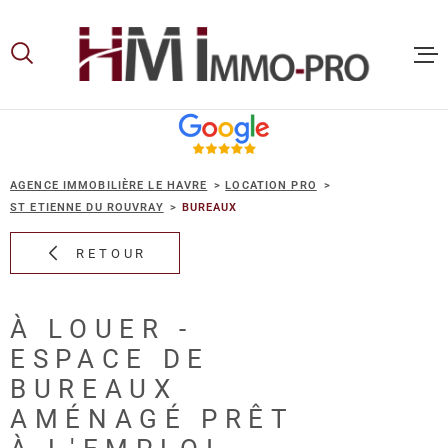
Aller
Aller
Aller
Aller
à
à
au
au
:
la
menu
contenu
recherche
principal
ACCUEIL
AGENCE IMMOBILIÈRE LE HAVRE
LOCATION PRO
ACHETER
ST ETIENNE DU ROUVRAY
BUREAUX
RETOUR
LOUER
À LOUER -
VOUS ET
ESPACE DE
PROPRIE
BUREAUX
AMÉNAGÉ PRÊT
NOS