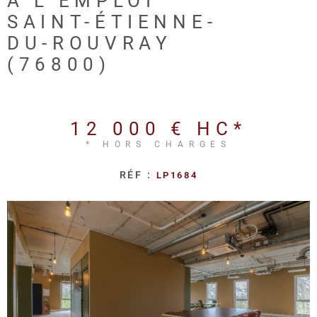
À L'EMPLOI
REALISA
SAINT-ÉTIENNE-
DU-ROUVRAY
BLOG
(76800)
L'AGENC
12 000 €
HC*
* HORS CHARGES
RÉF :
LP1684