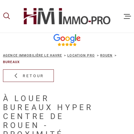
Aller
Aller
Aller
Aller
à
à
au
au
:
la
menu
contenu
recherche
principal
ACCUEIL
AGENCE IMMOBILIÈRE LE HAVRE
LOCATION PRO
ROUEN
ACHETER
BUREAUX
RETOUR
LOUER
À LOUER
VOUS ET
BUREAUX HYPER
PROPRIE
CENTRE DE
ROUEN -
NOS