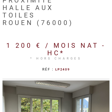
PROXIMITÉ
REALISA
HALLE AUX
TOILES
BLOG
ROUEN (76000)
L'AGENC
1 200 € / MOIS
NAT -
HC*
* HORS CHARGES
RÉF :
LP2409