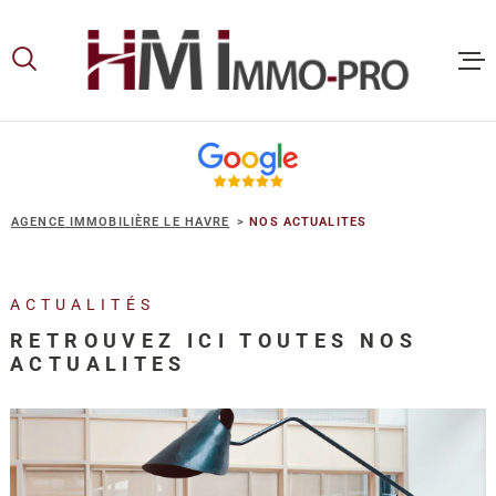
Aller
Aller
Aller
Aller
à
à
au
au
:
la
menu
contenu
recherche
principal
ACCUEIL
AGENCE IMMOBILIÈRE LE HAVRE
NOS ACTUALITES
ACHETER
LOUER
ACTUALITÉS
RETROUVEZ ICI TOUTES NOS
ACTUALITES
VOUS ET
PROPRIE
NOS