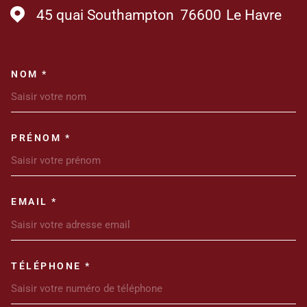
45 quai Southampton
76600
Le Havre
NOM *
TRAD_MELTEM_VOSCOORDONN
PRÉNOM *
EMAIL *
TÉLÉPHONE *