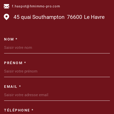
f.haspot@hmimmo-pro.com
45 quai Southampton
76600
Le Havre
NOM *
TRAD_MELTEM_VOSCOORDONN
PRÉNOM *
EMAIL *
TÉLÉPHONE *