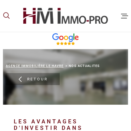
Aller
Aller
Aller
Aller
à
à
au
au
:
la
menu
contenu
recherche
principal
ACCUEIL
ACHETER
AGENCE IMMOBILIÈRE LE HAVRE
NOS ACTUALITES
RETOUR
LOUER
VOUS ET
PROPRIE
LES AVANTAGES
NOS
D'INVESTIR DANS