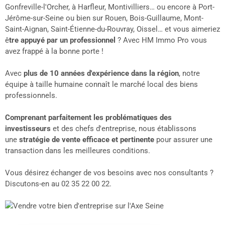
REALISA
Gonfreville-l'Orcher, à Harfleur, Montivilliers… ou encore à Port-
Jérôme-sur-Seine ou bien sur Rouen, Bois-Guillaume, Mont-
Saint-Aignan, Saint-Étienne-du-Rouvray, Oissel… et vous aimeriez
BLOG
ê
tre appuyé par un professionnel
? Avec HM Immo Pro vous
avez frappé à la bonne porte !
L'AGENC
Avec
plus de 10 années d'expérience dans la région
, notre
équipe à taille humaine connaît le marché local des biens
professionnels.
Comprenant parfaitement les problématiques des
investisseurs
et des chefs d'entreprise, nous établissons
une
stratégie de vente efficace et pertinente
pour assurer une
transaction dans les meilleures conditions.
Vous désirez échanger de vos besoins avec nos consultants ?
Discutons-en au 02 35 22 00 22.