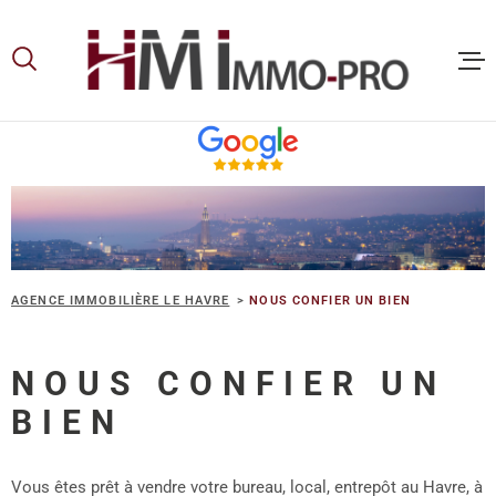
Aller
Aller
Aller
Aller
à
à
au
au
:
la
menu
contenu
recherche
principal
ACCUEIL
ACHETER
LOUER
AGENCE IMMOBILIÈRE LE HAVRE
NOUS CONFIER UN BIEN
NOUS CONFIER UN
VOUS ET
PROPRIE
BIEN
NOS
Vous êtes prêt à vendre votre bureau, local, entrepôt au Havre, à