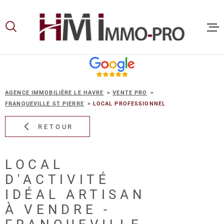
Aller
Aller
Aller
Aller
à
à
au
au
:
la
menu
contenu
recherche
principal
ACCUEIL
AGENCE IMMOBILIÈRE LE HAVRE
VENTE PRO
ACHETER
FRANQUEVILLE ST PIERRE
LOCAL PROFESSIONNEL
RETOUR
LOUER
LOCAL
VOUS ET
D'ACTIVITÉ
PROPRIE
IDÉAL ARTISAN
À VENDRE -
NOS