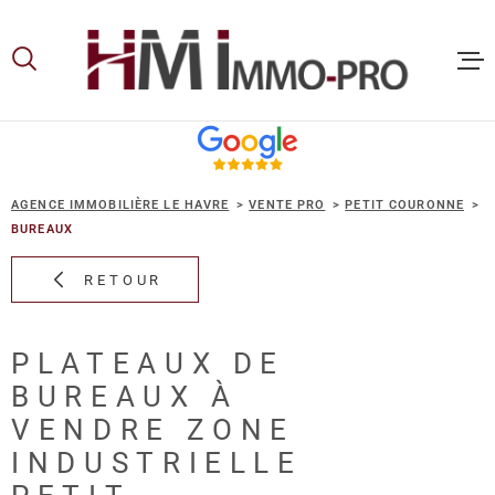
Aller
Aller
Aller
Aller
à
à
au
au
:
la
menu
contenu
recherche
principal
ACCUEIL
AGENCE IMMOBILIÈRE LE HAVRE
VENTE PRO
PETIT COURONNE
ACHETER
BUREAUX
RETOUR
LOUER
PLATEAUX DE
VOUS ET
BUREAUX À
PROPRIE
VENDRE ZONE
INDUSTRIELLE
NOS