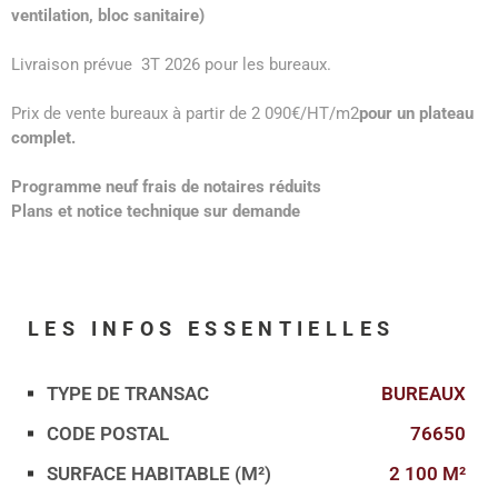
ventilation, bloc sanitaire)
Livraison prévue 3T 2026 pour les bureaux.
Prix de vente bureaux à partir de 2 090€/HT/m2
pour un plateau
complet.
Programme neuf frais de notaires réduits
Plans et notice technique sur demande
LES INFOS
ESSENTIELLES
TYPE DE TRANSAC
BUREAUX
Caractérisque
Valeurs
CODE POSTAL
76650
SURFACE HABITABLE (M²)
2 100 M²