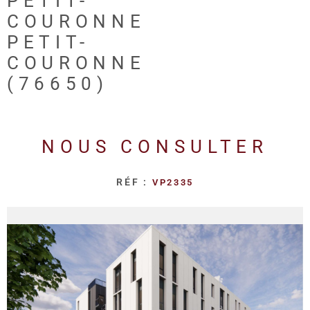
PETIT-
REALISA
COURONNE
PETIT-
BLOG
COURONNE
(76650)
L'AGENC
NOUS CONSULTER
RÉF :
VP2335