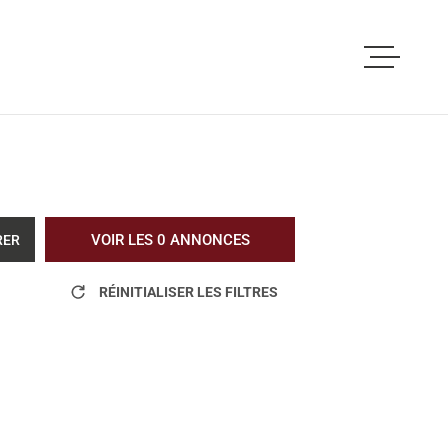
ACCUEIL
ACHETER
LOUER
VOIR LES
0
ANNONCES
RER
VOUS ETES PRO
RÉINITIALISER LES FILTRES
NOS REALISATI
BLOG
L'AGENCE