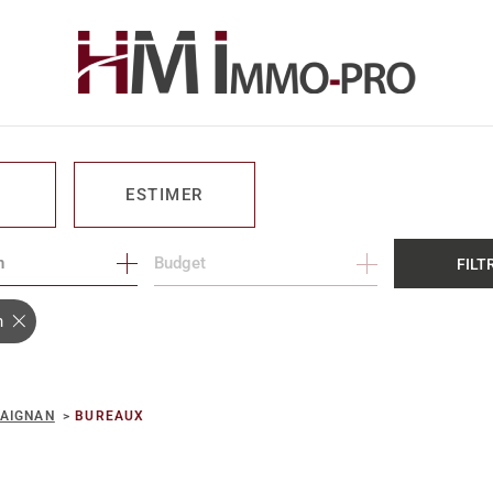
ESTIMER
n
1
Budget
FILT
O PRO
n
 AIGNAN
BUREAUX