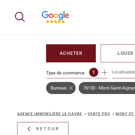
Aller
Aller
Aller
Aller
à
à
au
au
:
la
menu
contenu
recherche
principal
ACHETER
LOUER
Localisatio
1
Type de commerce
DE L'IMMO PRO
DE L'IMM
Bureaux
76130 - Mont-Saint-Aigna
AGENCE IMMOBILIÈRE LE HAVRE
VENTE PRO
MONT ST
RETOUR