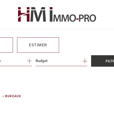
ESTIMER
n
1
Budget
FILT
O PRO
E
BUREAUX