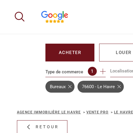
Aller
Aller
Aller
Aller
à
à
au
au
:
la
menu
contenu
recherche
principal
ACHETER
LOUER
Localisatio
1
Type de commerce
DE L'IMMO PRO
DE L'IMM
Bureaux
76600 - Le Havre
AGENCE IMMOBILIÈRE LE HAVRE
VENTE PRO
LE HAVR
RETOUR