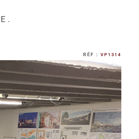
E.
RÉF :
VP1314