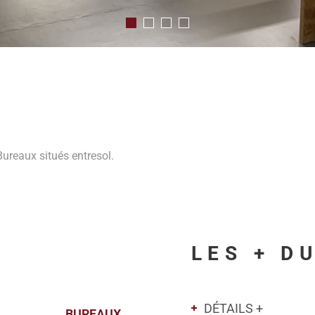
 Bureaux situés entresol.
LES + D
DÉTAILS +
BUREAUX