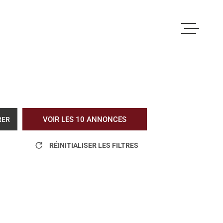
ACCUEIL
ACHETER
LOUER
VOIR LES
10
ANNONCES
RER
VOUS ETES PRO
RÉINITIALISER LES FILTRES
NOS REALISATI
BLOG
L'AGENCE