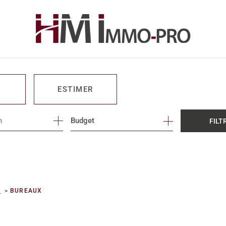
ESTIMER
n
1
Budget
FILT
O PRO
E
BUREAUX