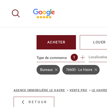
Aller
Aller
Aller
Aller
à
à
au
au
:
la
menu
contenu
recherche
principal
ACHETER
LOUER
Localisatio
1
Type de commerce
DE L'IMMO PRO
DE L'IMM
Bureaux
76600 - Le Havre
AGENCE IMMOBILIÈRE LE HAVRE
VENTE PRO
LE HAVR
RETOUR