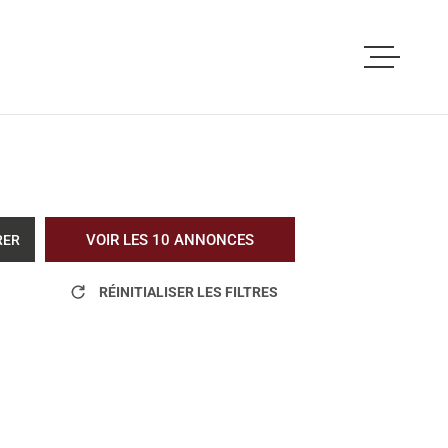
ACCUEIL
ACHETER
LOUER
VOIR LES
10
ANNONCES
RER
VOUS ETES PRO
RÉINITIALISER LES FILTRES
NOS REALISATI
BLOG
L'AGENCE