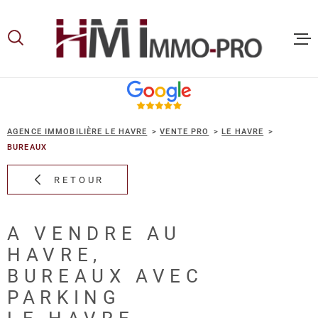
Aller
Aller
Aller
Aller
à
à
au
au
:
la
menu
contenu
recherche
principal
ACCUEIL
AGENCE IMMOBILIÈRE LE HAVRE
VENTE PRO
LE HAVRE
ACHETER
BUREAUX
RETOUR
LOUER
A VENDRE AU
VOUS ET
HAVRE,
PROPRIE
BUREAUX AVEC
PARKING
NOS