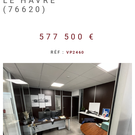
LE HAVRE
REALISA
(76620)
BLOG
577 500 €
L'AGENC
RÉF :
VP2460