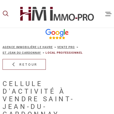
Aller
Aller
Aller
Aller
à
à
au
au
:
la
menu
contenu
recherche
principal
ACCUEIL
AGENCE IMMOBILIÈRE LE HAVRE
VENTE PRO
ACHETER
ST JEAN DU CARDONNAY
LOCAL PROFESSIONNEL
RETOUR
LOUER
CELLULE
VOUS ET
D'ACTIVITÉ À
PROPRIE
VENDRE SAINT-
JEAN-DU-
NOS