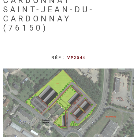
CARDONNAY
REALISA
SAINT-JEAN-DU-
CARDONNAY
BLOG
(76150)
L'AGENC
RÉF :
VP2044