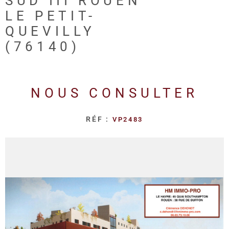
SUD III ROUEN
REALISA
LE PETIT-
QUEVILLY
BLOG
(76140)
L'AGENC
NOUS CONSULTER
RÉF :
VP2483