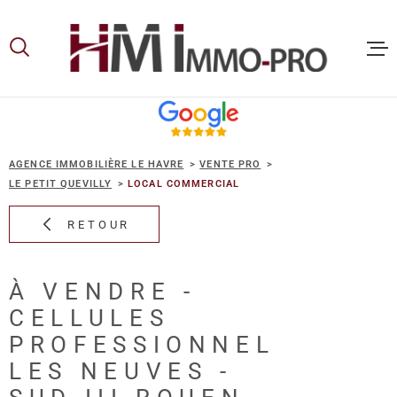
Aller
Aller
Aller
Aller
à
à
au
au
:
la
menu
contenu
recherche
principal
ACCUEIL
AGENCE IMMOBILIÈRE LE HAVRE
VENTE PRO
ACHETER
LE PETIT QUEVILLY
LOCAL COMMERCIAL
RETOUR
LOUER
À VENDRE -
VOUS ET
CELLULES
PROPRIE
PROFESSIONNEL
LES NEUVES -
NOS