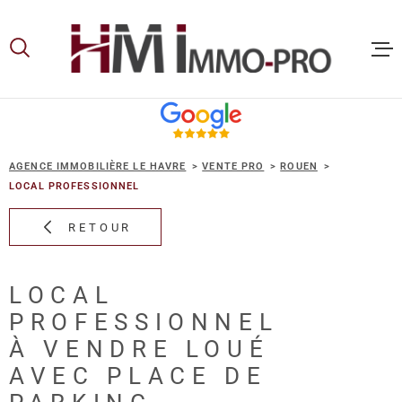
Aller
Aller
Aller
Aller
à
à
au
au
:
la
menu
contenu
recherche
principal
ACCUEIL
AGENCE IMMOBILIÈRE LE HAVRE
VENTE PRO
ROUEN
ACHETER
LOCAL PROFESSIONNEL
RETOUR
LOUER
LOCAL
VOUS ET
PROFESSIONNEL
PROPRIE
À VENDRE LOUÉ
AVEC PLACE DE
NOS