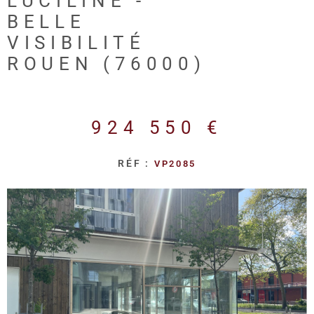
LUCILINE -
REALISA
BELLE
VISIBILITÉ
BLOG
ROUEN (76000)
L'AGENC
924 550 €
RÉF :
VP2085