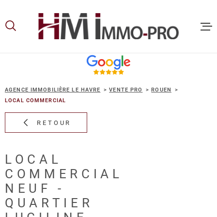
Aller
Aller
Aller
Aller
à
à
au
au
:
la
menu
contenu
recherche
principal
ACCUEIL
AGENCE IMMOBILIÈRE LE HAVRE
VENTE PRO
ROUEN
ACHETER
LOCAL COMMERCIAL
RETOUR
LOUER
LOCAL
VOUS ET
COMMERCIAL
PROPRIE
NEUF -
QUARTIER
NOS