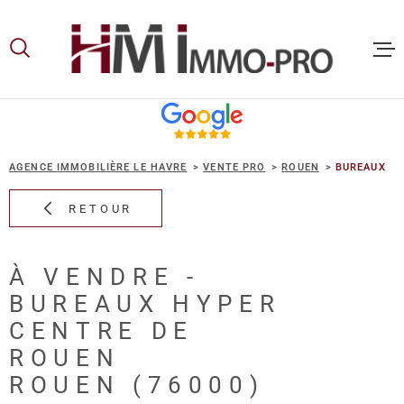
Aller
Aller
Aller
Aller
à
à
au
au
:
la
menu
contenu
recherche
principal
ACCUEIL
AGENCE IMMOBILIÈRE LE HAVRE
VENTE PRO
ROUEN
BUREAUX
ACHETER
RETOUR
LOUER
À VENDRE -
BUREAUX HYPER
VOUS ET
PROPRIE
CENTRE DE
ROUEN
ROUEN (76000)
NOS