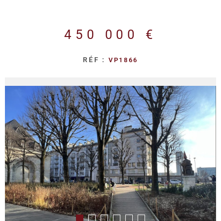
REALISA
450 000 €
BLOG
RÉF :
VP1866
L'AGENC