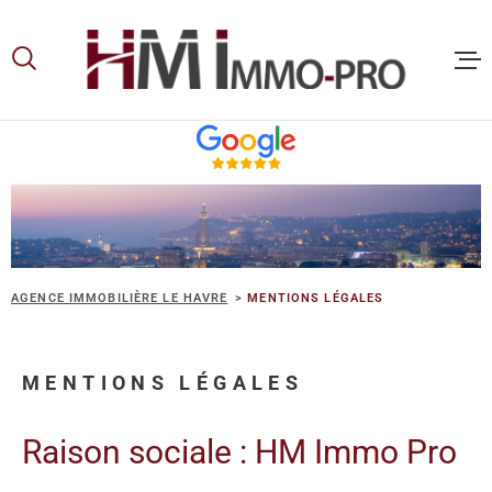
Aller
Aller
Aller
Aller
à
à
au
au
:
la
menu
contenu
recherche
principal
ACCUEIL
ACHETER
LOUER
AGENCE IMMOBILIÈRE LE HAVRE
MENTIONS LÉGALES
VOUS ET
MENTIONS LÉGALES
PROPRIE
Raison sociale : HM Immo Pro
NOS