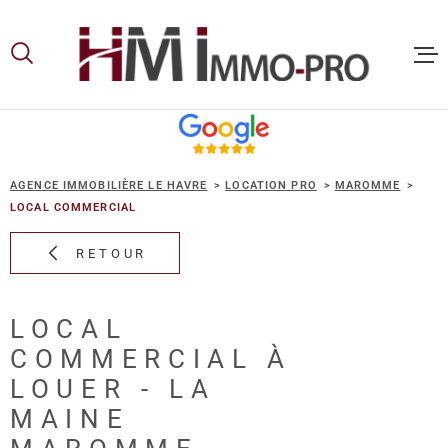
Aller
Aller
Aller
Aller
à
à
au
au
:
la
menu
contenu
recherche
principal
ACCUEIL
AGENCE IMMOBILIÈRE LE HAVRE
LOCATION PRO
MAROMME
ACHETER
LOCAL COMMERCIAL
RETOUR
LOUER
LOCAL
VOUS ET
COMMERCIAL À
PROPRIE
LOUER - LA
MAINE
NOS