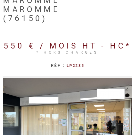
MAROMME
REALISA
MAROMME
(76150)
BLOG
L'AGENC
550 € / MOIS
HT - HC*
* HORS CHARGES
RÉF :
LP2235