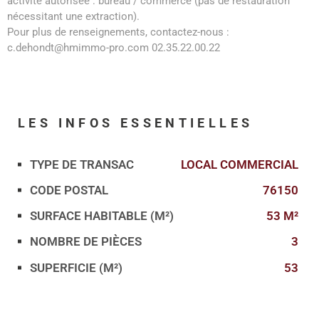
activité autorisée : bureau / commerce (pas de restauration
nécessitant une extraction).
Pour plus de renseignements, contactez-nous :
c.dehondt@hmimmo-pro.com 02.35.22.00.22
LES INFOS
ESSENTIELLES
TYPE DE TRANSAC
LOCAL COMMERCIAL
Caractérisque
Valeurs
CODE POSTAL
76150
SURFACE HABITABLE (M²)
53 M²
NOMBRE DE PIÈCES
3
SUPERFICIE (M²)
53