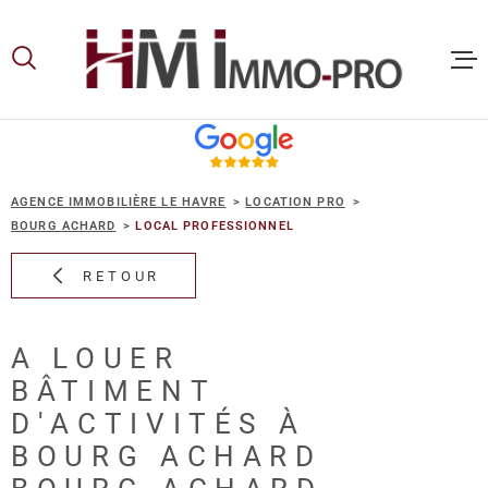
Aller
Aller
Aller
Aller
à
à
au
au
:
la
menu
contenu
recherche
principal
ACCUEIL
AGENCE IMMOBILIÈRE LE HAVRE
LOCATION PRO
ACHETER
BOURG ACHARD
LOCAL PROFESSIONNEL
RETOUR
LOUER
A LOUER
VOUS ET
BÂTIMENT
PROPRIE
D'ACTIVITÉS À
BOURG ACHARD
NOS