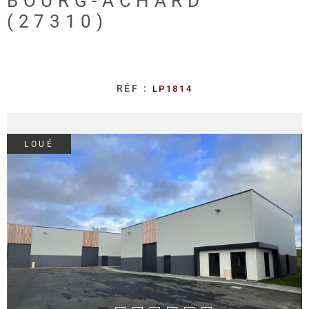
BOURG-ACHARD
REALISA
(27310)
BLOG
RÉF :
LP1814
L'AGENC
LOUÉ