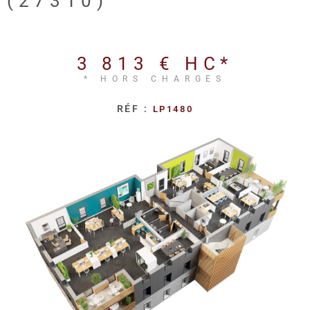
(27310)
REALISA
BLOG
3 813 €
HC*
* HORS CHARGES
L'AGENC
RÉF :
LP1480