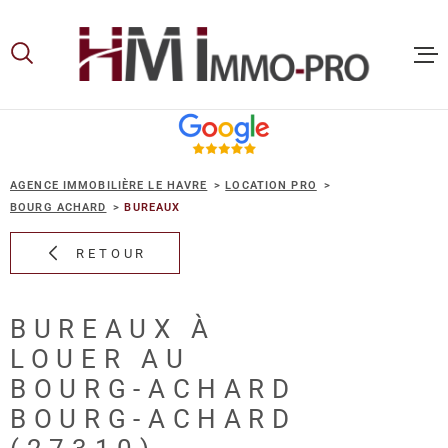
Aller
Aller
Aller
Aller
à
à
au
au
:
la
menu
contenu
recherche
principal
ACCUEIL
AGENCE IMMOBILIÈRE LE HAVRE
LOCATION PRO
ACHETER
BOURG ACHARD
BUREAUX
RETOUR
LOUER
BUREAUX À
VOUS ET
LOUER AU
PROPRIE
BOURG-ACHARD
BOURG-ACHARD
NOS