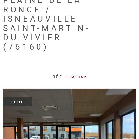
PLAINE DE LA
REALISA
RONCE /
ISNEAUVILLE
BLOG
SAINT-MARTIN-
DU-VIVIER
L'AGENC
(76160)
RÉF :
LP1362
LOUÉ