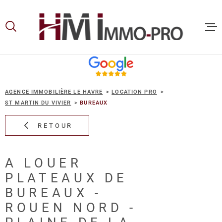
Aller
Aller
Aller
Aller
à
à
au
au
:
la
menu
contenu
recherche
principal
ACCUEIL
AGENCE IMMOBILIÈRE LE HAVRE
LOCATION PRO
ACHETER
ST MARTIN DU VIVIER
BUREAUX
RETOUR
LOUER
A LOUER
VOUS ET
PLATEAUX DE
PROPRIE
BUREAUX -
ROUEN NORD -
NOS