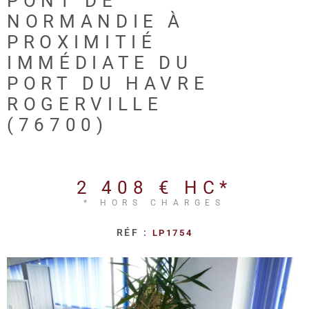
PONT DE
REALISA
NORMANDIE À
PROXIMITIÉ
BLOG
IMMÉDIATE DU
PORT DU HAVRE
L'AGENC
ROGERVILLE
(76700)
2 408 €
HC*
* HORS CHARGES
RÉF :
LP1754