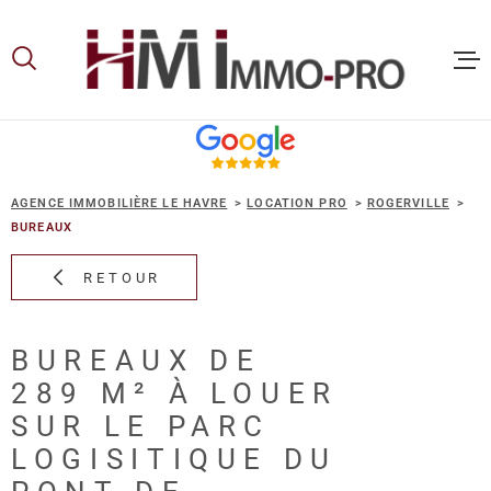
Aller
Aller
Aller
Aller
à
à
au
au
:
la
menu
contenu
recherche
principal
ACCUEIL
AGENCE IMMOBILIÈRE LE HAVRE
LOCATION PRO
ROGERVILLE
ACHETER
BUREAUX
RETOUR
LOUER
BUREAUX DE
VOUS ET
289 M² À LOUER
PROPRIE
SUR LE PARC
LOGISITIQUE DU
NOS