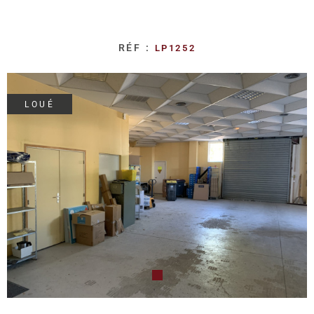
REALISA
BLOG
RÉF :
LP1252
L'AGENC
LOUÉ