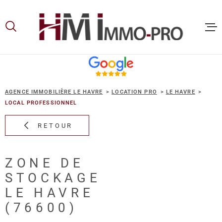
Aller
Aller
Aller
Aller
à
à
au
au
:
la
menu
contenu
recherche
principal
ACCUEIL
AGENCE IMMOBILIÈRE LE HAVRE
LOCATION PRO
LE HAVRE
ACHETER
LOCAL PROFESSIONNEL
RETOUR
LOUER
ZONE DE
VOUS ET
STOCKAGE
PROPRIE
LE HAVRE
(76600)
NOS