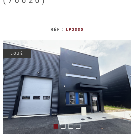
(76620)
REALISA
BLOG
RÉF :
LP2330
L'AGENC
LOUÉ