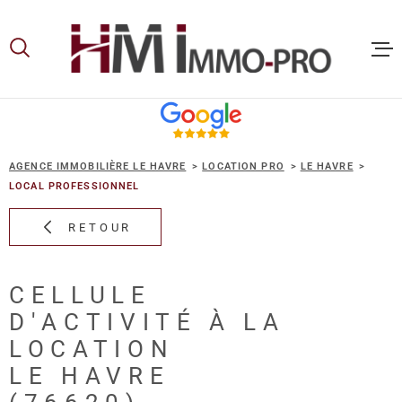
Aller
Aller
Aller
Aller
à
à
au
au
:
la
menu
contenu
recherche
principal
ACCUEIL
AGENCE IMMOBILIÈRE LE HAVRE
LOCATION PRO
LE HAVRE
ACHETER
LOCAL PROFESSIONNEL
RETOUR
LOUER
CELLULE
VOUS ET
D'ACTIVITÉ À LA
PROPRIE
LOCATION
LE HAVRE
NOS