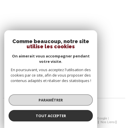
SE CONNECTER
Comme beaucoup, notre site
utilise les cookies
ESPACE PROPRIÉTAIRE
On aimerait vous accompagner pendant
votre visite.
En poursuivant, vous acceptez l'utilisation des
cookies par ce site, afin de vous proposer des
contenus adaptés et réaliser des statistiques !
PARAMÉTRER
TOUT ACCEPTER
© 2026 | Tous droits réservés | Traduction powered by Google |
Nos Honoraires
Plan Du Site
Mentions Légales
Admin
Nos Liens
Politique RGPD
Cookies