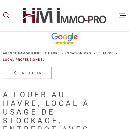
Aller
Aller
Aller
Aller
à
à
au
au
:
la
menu
contenu
recherche
principal
ACCUEIL
AGENCE IMMOBILIÈRE LE HAVRE
LOCATION PRO
LE HAVRE
ACHETER
LOCAL PROFESSIONNEL
RETOUR
LOUER
A LOUER AU
VOUS ET
HAVRE, LOCAL À
PROPRIE
USAGE DE
STOCKAGE,
NOS