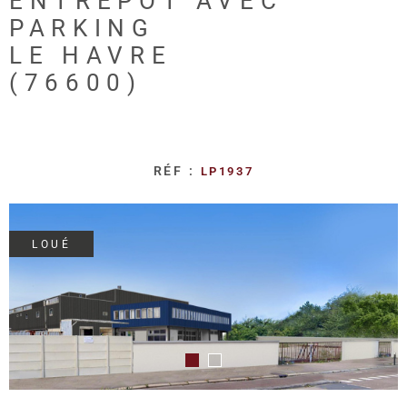
ENTREPOT AVEC
REALISA
PARKING
LE HAVRE
BLOG
(76600)
L'AGENC
RÉF :
LP1937
LOUÉ