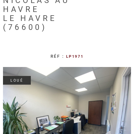
NICOLAS AU
REALISA
HAVRE
LE HAVRE
BLOG
(76600)
L'AGENC
RÉF :
LP1971
LOUÉ