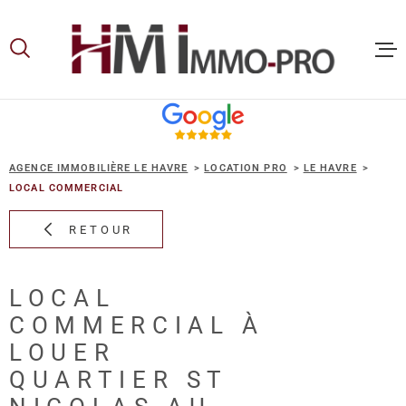
Aller
Aller
Aller
Aller
à
à
au
au
:
la
menu
contenu
recherche
principal
ACCUEIL
AGENCE IMMOBILIÈRE LE HAVRE
LOCATION PRO
LE HAVRE
ACHETER
LOCAL COMMERCIAL
RETOUR
LOUER
LOCAL
VOUS ET
COMMERCIAL À
PROPRIE
LOUER
QUARTIER ST
NOS