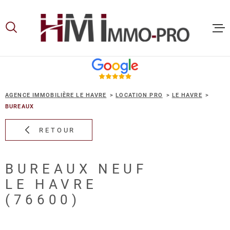
Aller
Aller
Aller
Aller
à
à
au
au
:
la
menu
contenu
recherche
principal
ACCUEIL
AGENCE IMMOBILIÈRE LE HAVRE
LOCATION PRO
LE HAVRE
ACHETER
BUREAUX
RETOUR
LOUER
BUREAUX NEUF
VOUS ET
LE HAVRE
PROPRIE
(76600)
NOS