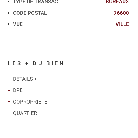
TYPE DE TRANSAC
BUREAUX
Caractérisque
Valeurs
CODE POSTAL
76600
VUE
VILLE
LES + DU BIEN
DÉTAILS +
DPE
COPROPRIÉTÉ
QUARTIER