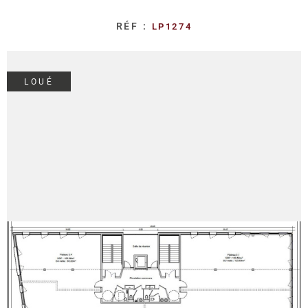
REALISA
RÉF :
LP1274
BLOG
LOUÉ
L'AGENC