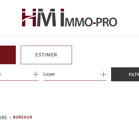
ESTIMER
n
1
Loyer
FILT
O PRO
VRE
BUREAUX