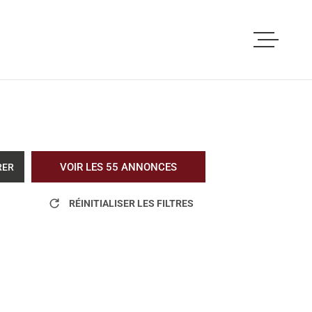
ACCUEIL
ACHETER
LOUER
VOIR LES
55
ANNONCES
RER
VOUS ETES PRO
RÉINITIALISER LES FILTRES
NOS REALISATI
BLOG
L'AGENCE