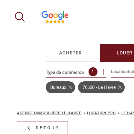
Aller
Aller
Aller
Aller
à
à
au
au
:
la
menu
contenu
recherche
principal
ACHETER
LOUER
Localisatio
1
Type de commerce
DE L'IMMO PRO
DE L'IMM
Bureaux
76600 - Le Havre
AGENCE IMMOBILIÈRE LE HAVRE
LOCATION PRO
LE HA
RETOUR