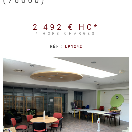
(76600)
REALISA
BLOG
2 492 €
HC*
* HORS CHARGES
L'AGENC
RÉF :
LP1242