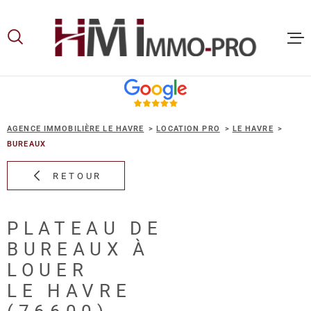
Aller
Aller
Aller
Aller
à
à
au
au
:
la
menu
contenu
recherche
principal
ACCUEIL
AGENCE IMMOBILIÈRE LE HAVRE
LOCATION PRO
LE HAVRE
ACHETER
BUREAUX
RETOUR
LOUER
PLATEAU DE
VOUS ET
BUREAUX À
PROPRIE
LOUER
LE HAVRE
NOS