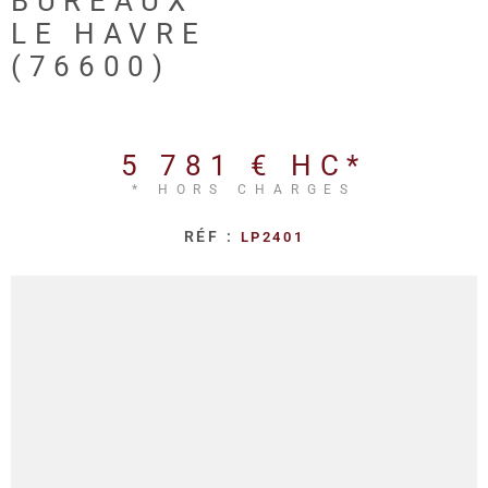
BUREAUX
REALISA
LE HAVRE
(76600)
BLOG
L'AGENC
5 781 €
HC*
* HORS CHARGES
RÉF :
LP2401