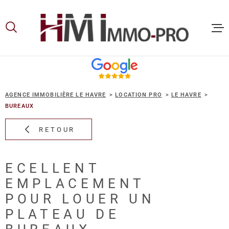
Aller
Aller
Aller
Aller
à
à
au
au
:
la
menu
contenu
recherche
principal
ACCUEIL
AGENCE IMMOBILIÈRE LE HAVRE
LOCATION PRO
LE HAVRE
ACHETER
BUREAUX
RETOUR
LOUER
ECELLENT
VOUS ET
EMPLACEMENT
PROPRIE
POUR LOUER UN
PLATEAU DE
NOS