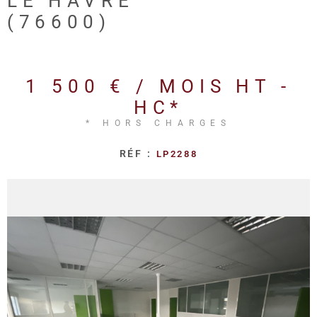
LE HAVRE
REALISA
(76600)
BLOG
1 500 € / MOIS
HT -
L'AGENC
HC*
* HORS CHARGES
RÉF :
LP2288