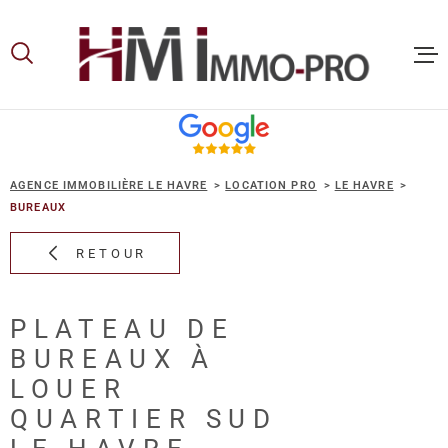
Aller
Aller
Aller
Aller
à
à
au
au
:
la
menu
contenu
recherche
principal
ACCUEIL
AGENCE IMMOBILIÈRE LE HAVRE
LOCATION PRO
LE HAVRE
ACHETER
BUREAUX
RETOUR
LOUER
PLATEAU DE
VOUS ET
BUREAUX À
PROPRIE
LOUER
QUARTIER SUD
NOS