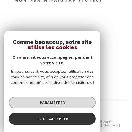
MONT-SAINT-AIGNAN (76130)
SE CONNECTER
Comme beaucoup, notre site
utilise les cookies
ESPACE PROPRIÉTAIRE
On aimerait vous accompagner pendant
votre visite.
En poursuivant, vous acceptez l'utilisation des
cookies par ce site, afin de vous proposer des
contenus adaptés et réaliser des statistiques !
PARAMÉTRER
TOUT ACCEPTER
© 2026 | Tous droits réservés | Traduction powered by Google |
Nos Honoraires
Plan Du Site
Mentions Légales
Admin
Nos Liens
Politique RGPD
Cookies