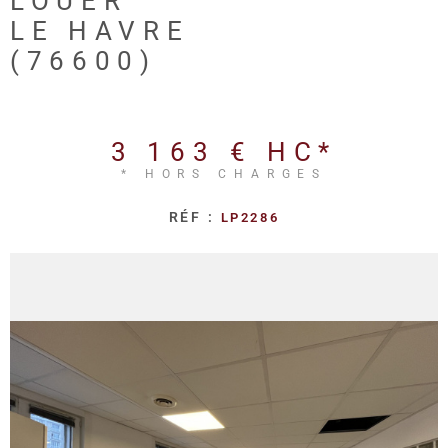
LOUER
REALISA
LE HAVRE
(76600)
BLOG
L'AGENC
3 163 €
HC*
* HORS CHARGES
RÉF :
LP2286