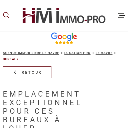
Aller
Aller
Aller
Aller
à
à
au
au
:
la
menu
contenu
recherche
principal
ACCUEIL
AGENCE IMMOBILIÈRE LE HAVRE
LOCATION PRO
LE HAVRE
ACHETER
BUREAUX
RETOUR
LOUER
EMPLACEMENT
VOUS ET
EXCEPTIONNEL
PROPRIE
POUR CES
BUREAUX À
NOS