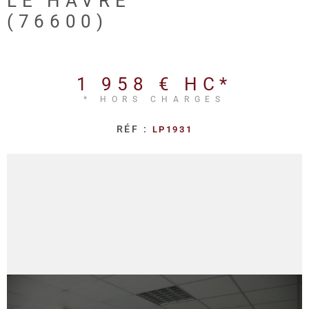
LE HAVRE
REALISA
(76600)
BLOG
1 958 €
HC*
L'AGENC
* HORS CHARGES
RÉF :
LP1931