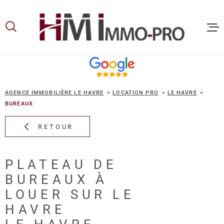
Aller
Aller
Aller
Aller
à
à
au
au
:
la
menu
contenu
recherche
principal
ACCUEIL
AGENCE IMMOBILIÈRE LE HAVRE
LOCATION PRO
LE HAVRE
ACHETER
BUREAUX
RETOUR
LOUER
PLATEAU DE
VOUS ET
BUREAUX À
PROPRIE
LOUER SUR LE
HAVRE
NOS