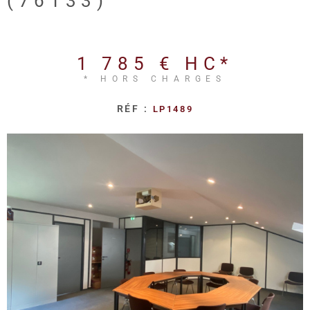
(76133)
REALISA
BLOG
1 785 €
HC*
* HORS CHARGES
L'AGENC
RÉF :
LP1489