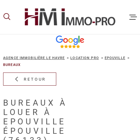
Aller
Aller
Aller
Aller
à
à
au
au
:
la
menu
contenu
recherche
principal
ACCUEIL
AGENCE IMMOBILIÈRE LE HAVRE
LOCATION PRO
EPOUVILLE
ACHETER
BUREAUX
RETOUR
LOUER
BUREAUX À
VOUS ET
LOUER À
PROPRIE
EPOUVILLE
ÉPOUVILLE
NOS