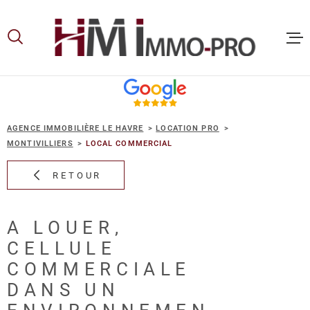
Aller
Aller
Aller
Aller
à
à
au
au
:
la
menu
contenu
recherche
principal
ACCUEIL
AGENCE IMMOBILIÈRE LE HAVRE
LOCATION PRO
ACHETER
MONTIVILLIERS
LOCAL COMMERCIAL
RETOUR
LOUER
A LOUER,
VOUS ET
CELLULE
PROPRIE
COMMERCIALE
DANS UN
NOS