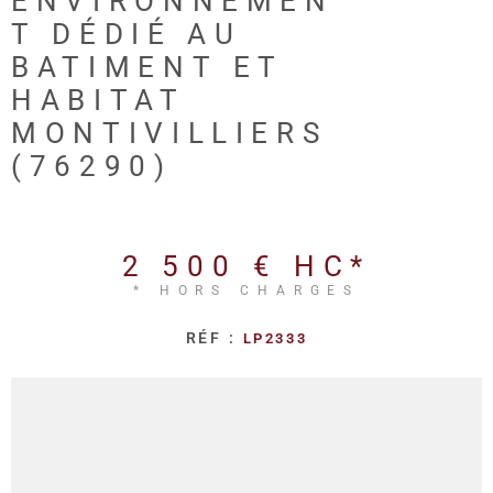
ENVIRONNEMEN
REALISA
T DÉDIÉ AU
BATIMENT ET
BLOG
HABITAT
MONTIVILLIERS
L'AGENC
(76290)
2 500 €
HC*
* HORS CHARGES
RÉF :
LP2333