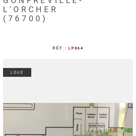
GONFREVILLE-
REALISA
L'ORCHER
(76700)
BLOG
L'AGENC
RÉF :
LP864
LOUÉ