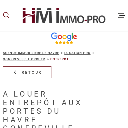
Aller
Aller
Aller
Aller
à
à
au
au
:
la
menu
contenu
recherche
principal
ACCUEIL
AGENCE IMMOBILIÈRE LE HAVRE
LOCATION PRO
ACHETER
GONFREVILLE L ORCHER
ENTREPOT
RETOUR
LOUER
A LOUER
VOUS ET
ENTREPÔT AUX
PROPRIE
PORTES DU
HAVRE
NOS