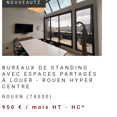
NOUVEAUTÉ
3, HM Immo-Pro accompagne les
professionnels,
s et entreprises
dans leurs projets immobiliers au
VOIR LE BIEN
en
et sur l’ensemble de l’
Axe Seine
.
intervient sur différents types de
biens immobiliers
ls
:
BUREAUX DE STANDING
merciaux,
AVEC ESPACES PARTAGÉS
ivités,
À LOUER - ROUEN HYPER
ogistiques,
CENTRE
ofessionnels,
ROUEN (76000)
’entreprise,
950 € / mois
HT - HC*
 et anciens destinés à l’investissement.