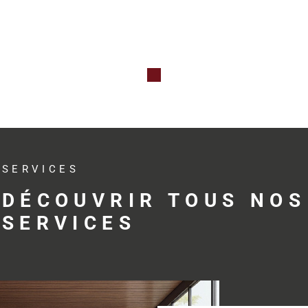
Qu’il s’agis
professionne
investissem
avec réactivit
Des s
adap
SERVICES
profe
DÉCOUVRIR TOUS NOS
SERVICES
Trouver le bo
développemen
profession
accompagne s