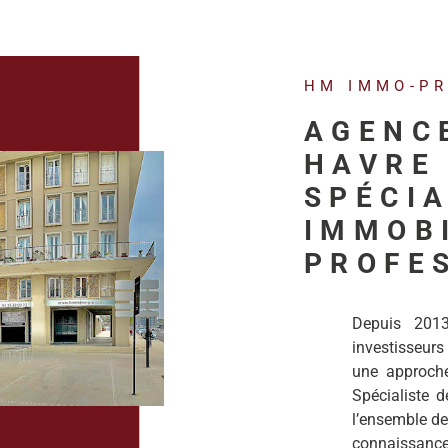
HM IMMO-P
AGENC
HAVRE 
SPÉCIA
IMMOB
PROFE
Depuis 201
investisseurs
une approche 
Spécialiste de
l’ensemble de
connaissanc