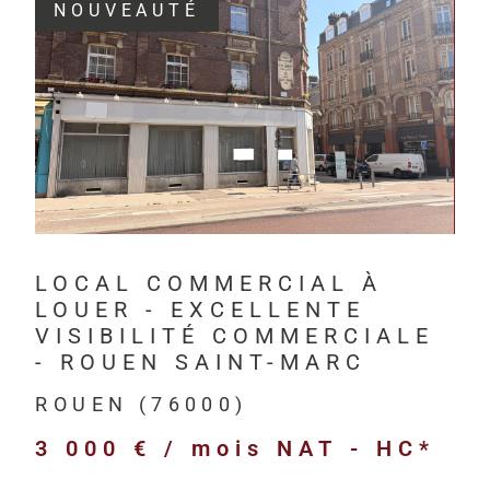
NOUVEAUTÉ
Depuis 201
investisseur
VOIR LE BIEN
Havre, à Rou
HM Immo-Pro 
professionne
bureaux,
LOCAL COMMERCIAL À
locaux com
LOUER - EXCELLENTE
locaux d’act
VISIBILITÉ COMMERCIALE
entrepôts l
- ROUEN SAINT-MARC
terrains pr
ROUEN (76000)
immeubles d
3 000 € / mois
NAT - HC*
biens neufs