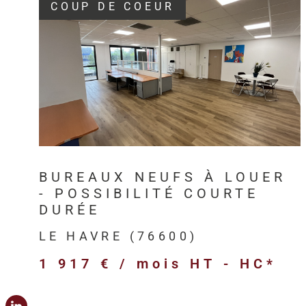
COUP DE COEUR
VOIR LE BIEN
BUREAUX NEUFS À LOUER
- POSSIBILITÉ COURTE
DURÉE
LE HAVRE (76600)
1 917 € / mois
HT - HC*