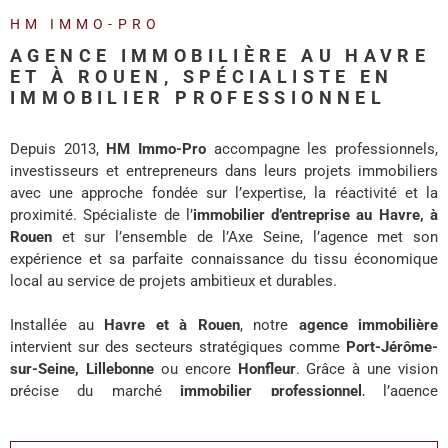
REALISA
HM IMMO-PRO
AGENCE IMMOBILIÈRE AU HAVRE
BLOG
ET À ROUEN, SPÉCIALISTE EN
IMMOBILIER PROFESSIONNEL
L'AGENC
Depuis 2013,
HM Immo-Pro
accompagne les professionnels,
investisseurs et entrepreneurs dans leurs projets immobiliers
avec une approche fondée sur l’expertise, la réactivité et la
proximité. Spécialiste de l’
immobilier d’entreprise au Havre, à
Rouen
et sur l’ensemble de l’Axe Seine, l’agence met son
expérience et sa parfaite connaissance du tissu économique
local au service de projets ambitieux et durables.
Installée au
Havre et à Rouen
, notre
agence immobilière
intervient sur des secteurs stratégiques comme
Port-Jérôme-
sur-Seine, Lillebonne
ou encore
Honfleur
. Grâce à une vision
précise du marché
immobilier professionnel
, l’agence
accompagne chaque client avec des solutions adaptées à ses
enjeux de développement, d’investissement ou d’implantation.