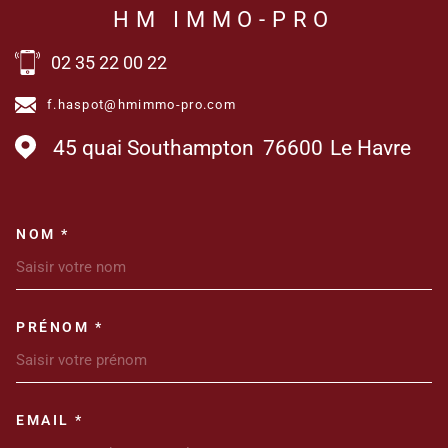
HM IMMO-PRO
02 35 22 00 22
f.haspot@hmimmo-pro.com
45 quai Southampton
76600
Le Havre
NOM *
TRAD_MELTEM_VOSCOORDONN
PRÉNOM *
EMAIL *