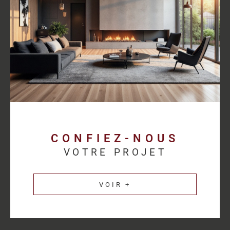
proposer des solutions cohérentes avec chaque activité.
Découvrez les
annonces immobilières professionnelles au
Havre
et bénéficiez d’un accompagnement sur mesure pour
concrétiser votre projet.
Une estimation
immobilière précise pour
valoriser votre patrimoine
CONFIEZ-NOUS
VOTRE PROJET
L’estimation immobilière d’un bien professionnel demande une
parfaite connaissance du marché et des spécificités de chaque
VOIR +
secteur d’activité. HM Immo-Pro réalise des estimations fiables
et cohérentes afin de permettre aux propriétaires de valoriser
leurs actifs dans les meilleures conditions.