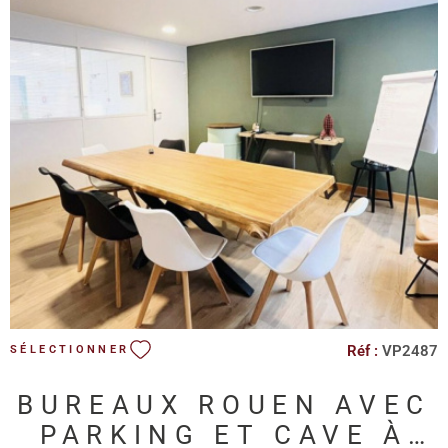
Immeuble bien entretenu, ambiance professionnelle et créative
Disponible immédiatement. Ces bureaux séduiront les
entreprises en quête d’un lieu de travail élégant, atypique et
fonctionnel, au cœur d’un environnement architectural unique.
VOIR LE BIEN
Réf :
VP2487
SÉLECTIONNER
BUREAUX ROUEN AVEC
PARKING ET CAVE À