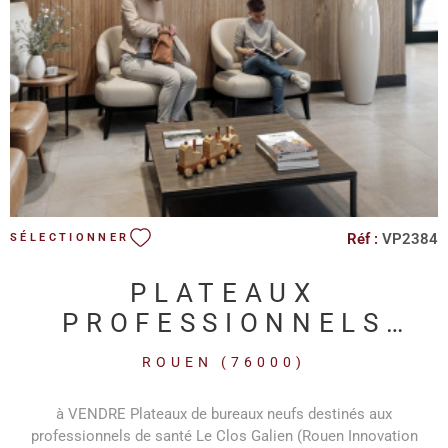
Gardien Espaces extérieurs Pour plus de renseignements :
VOIR LE BIEN
c.dehondt@hmimmo-pro.com 02.35.22.00.22 www.hmimmo-
pro.com
Réf :
VP2384
SÉLECTIONNER
PLATEAUX
PROFESSIONNELS
NEUFS DESTINES AUX
ROUEN (76000)
PROFESSIONNELS DE
SANTÉ...
à VENDRE Plateaux de bureaux neufs destinés aux
professionnels de santé Le Clos Galien (Rouen Innovation