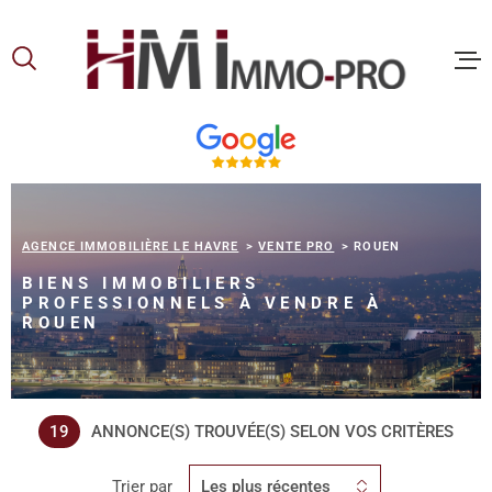
Aller
Aller
Aller
Aller
à
à
au
au
:
la
menu
contenu
recherche
principal
ACCUEIL
ACHETER
AGENCE IMMOBILIÈRE LE HAVRE
VENTE PRO
ROUEN
BIENS IMMOBILIERS
LOUER
PROFESSIONNELS À VENDRE À
ROUEN
VOUS ET
PROPRIE
19
ANNONCE(S) TROUVÉE(S) SELON VOS CRITÈRES
NOS
Trier par
Les plus récentes