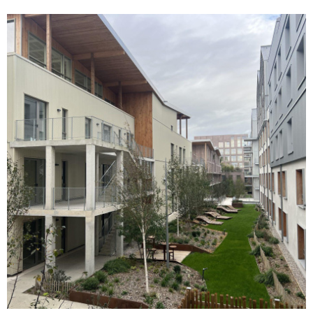
par pompe à chaleur réversible, éclairage LED, fibre optique,
vidéophonie). Plateaux livrés aménagés et prêts à cloisonner
selon vos besoins Revêtements de sol en PVC pour les lots
privatifs Plinthes électriques périphériques intégrées Éclairages
LED encastré Précâblage fibre optique et arrivée téléphonique
par colonne montante. Sanitaires équipés (WC suspendus,
vasque avec miroir et applique lumineuse). Parties communes
soignées : hall daccueil décoré, ascenseur aux normes PMR 8
personnes, local vélos, espaces verts paysagers. Parkings en
sous-sol et en extérieur sécurisés avec accès par portail
automatique. Espaces verts paysagés Certains lots bénéficient
VOIR LE BIEN
de terrasses privatives. Les lots disponiblesDes surfaces
variées à partir de 48 m² jusqu'à plus de 500 m² (étage
complet), permettant aussi bien linstallation de cabinets
individuels que de maisons de santé pluridisciplinaires, centres
d'appels etc.... Un emplacement stratégique Quartier dynamique
et innovant dédié à la santé : ZAC Aubette Martainville Rue
Marie Curie, ROUEN. Accessibilité optimale : proximité
immédiate des transports en commun et des grands axes
routiers. Environnement médical stimulant : synergie entre