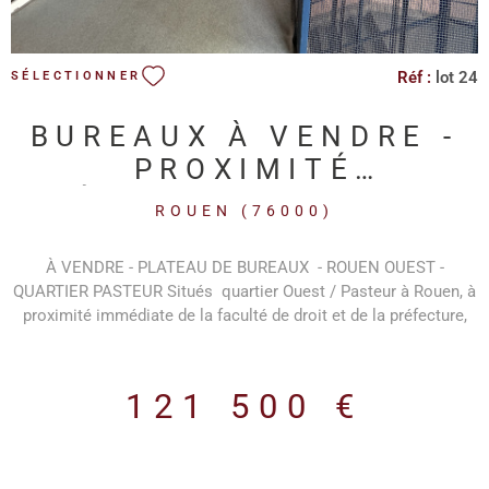
Réf :
lot 24
SÉLECTIONNER
BUREAUX À VENDRE -
PROXIMITÉ
PRÉFECTURE / FAC DE
ROUEN (76000)
DROIT ROUEN
À VENDRE - PLATEAU DE BUREAUX - ROUEN OUEST -
QUARTIER PASTEUR Situés quartier Ouest / Pasteur à Rouen, à
proximité immédiate de la faculté de droit et de la préfecture,
ces bureaux de 75 m² sont disponibles en surface libre, à
aménager en fonction des besoins, idéal pour professions
libérales, activités créatives, cabinets ou start-ups. Installés au
121 500 €
1erétage d’un immeuble accessible par une cour intérieure, les
locaux bénéficient d’un environnement calme et agréable. Le
bien se compose de : une grande pièce principale Un espace
sanitaires Disponibilité immédiate. Conditions finanicères : -