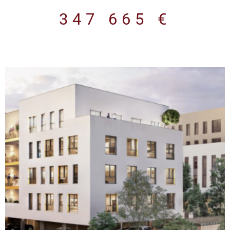
professions médicales et paramédicales et toute activité en
347 665 €
lien avec le domaine de la santé Le programme Immeuble neuf
de 2 700 m² répartis sur 4 niveaux. Normes environnementales
RE 2020. Prestations de qualité (isolation thermique et
acoustique renforcée, VMC double flux, chauffage/climatisation
par pompe à chaleur réversible, éclairage LED, fibre optique,
vidéophonie). Plateaux livrés aménagés et prêts à cloisonner
selon vos besoins Revêtements de sol en PVC pour les lots
privatifs Plinthes électriques périphériques intégrées Éclairages
LED encastré Précâblage fibre optique et arrivée téléphonique
par colonne montante. Sanitaires équipés (WC suspendus,
vasque avec miroir et applique lumineuse). Parties communes
soignées : hall daccueil décoré, ascenseur aux normes PMR 8
personnes, local vélos, espaces verts paysagers. Parkings en
sous-sol et en extérieur sécurisés avec accès par portail
automatique. Espaces verts paysagés Certains lots bénéficient
VOIR LE BIEN
de terrasses privatives. Les lots disponiblesDes surfaces
variées à partir de 48 m² jusqu'à plus de 500 m² (étage
complet), permettant aussi bien linstallation de cabinets
individuels que de maisons de santé pluridisciplinaires, centres