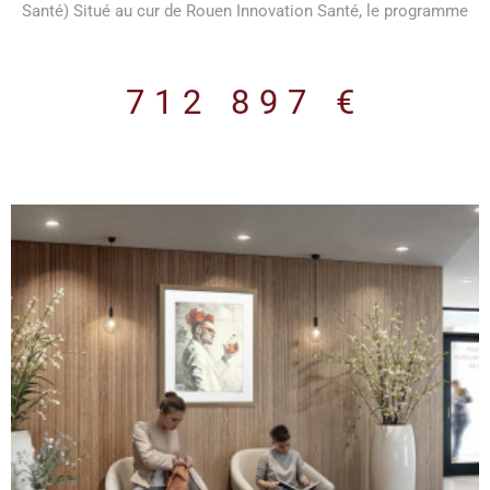
Santé) Situé au cur de Rouen Innovation Santé, le programme
neuf Le Clos Galien propose des plateaux de bureaux modernes
et performants, conçus spécialement pour accueillir des
professions médicales et paramédicales et toute activité en
712 897 €
lien avec le domaine de la santé Le programme Immeuble neuf
de 2 700 m² répartis sur 4 niveaux. Normes environnementales
RE 2020. Prestations de qualité (isolation thermique et
acoustique renforcée, VMC double flux, chauffage/climatisation
par pompe à chaleur réversible, éclairage LED, fibre optique,
vidéophonie). Plateaux livrés aménagés et prêts à cloisonner
selon vos besoins Revêtements de sol en PVC pour les lots
privatifs Plinthes électriques périphériques intégrées Éclairages
LED encastré Précâblage fibre optique et arrivée téléphonique
par colonne montante. Sanitaires équipés (WC suspendus,
vasque avec miroir et applique lumineuse). Parties communes
soignées : hall daccueil décoré, ascenseur aux normes PMR 8
personnes, local vélos, espaces verts paysagers. Parkings en
sous-sol et en extérieur sécurisés avec accès par portail
automatique. Espaces verts paysagés Certains lots bénéficient
VOIR LE BIEN
de terrasses privatives. Les lots disponiblesDes surfaces