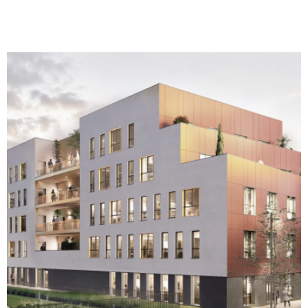
de 2 700 m² répartis sur 4 niveaux. Normes environnementales
RE 2020. Prestations de qualité (isolation thermique et
acoustique renforcée, VMC double flux, chauffage/climatisation
par pompe à chaleur réversible, éclairage LED, fibre optique,
vidéophonie). Plateaux livrés aménagés et prêts à cloisonner
selon vos besoins Revêtements de sol en PVC pour les lots
privatifs Plinthes électriques périphériques intégrées Éclairages
LED encastré Précâblage fibre optique et arrivée téléphonique
par colonne montante. Sanitaires équipés (WC suspendus,
vasque avec miroir et applique lumineuse). Parties communes
soignées : hall daccueil décoré, ascenseur aux normes PMR 8
personnes, local vélos, espaces verts paysagers. Parkings en
sous-sol et en extérieur sécurisés avec accès par portail
automatique. Espaces verts paysagés Certains lots bénéficient
VOIR LE BIEN
de terrasses privatives. Les lots disponiblesDes surfaces
variées à partir de 48 m² jusqu'à plus de 500 m² (étage
complet), permettant aussi bien linstallation de cabinets
individuels que de maisons de santé pluridisciplinaires, centres
d'appels etc.... Un emplacement stratégique Quartier dynamique
et innovant dédié à la santé : ZAC Aubette Martainville Rue