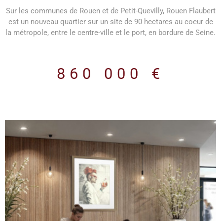
Sur les communes de Rouen et de Petit-Quevilly, Rouen Flaubert
est un nouveau quartier sur un site de 90 hectares au coeur de
la métropole, entre le centre-ville et le port, en bordure de Seine.
Rouen Flaubert prend place dans le cadre de la stratégie de
développement de la Métropole Rouen Normandie de
reconquête des quartiers centraux et d’extension vers l’Ouest du
860 000 €
cœur de l’agglomération. Rouen Flaubert compte parmi les plus
grands projets urbains réalisés en France aujourd’hui. Il vise à
reconquérir les quais de Seine et à rééquilibrer l’ensemble des
fonctions urbaines autour de la Seine. L'immeuble THEMIS
élevé en R+7 dispose d'une surface de bureaux de 292 m2 et
de sa terrasse extérieure privative de 92 m2 situés au 7ème et
dernier étage avec vue sur canal disponible à l'acquisition ou à
la location. La qualité architecturale et le soin apporté aux
infrastructures offrent aux utilisateurs un cadre de travail haut
de gamme. Parking : 3 places attribuée au lot Livraison : brute
de béton, fluides en attentes Plan sur demande Frais de notaire
réduits : 2,5% Prestations programme : Biosourcé niveau 1 (18
kg / m2 de SDP) Chauffage urbain collectif avec compteur
décomptant Objectif : E3C1 Effinergie 2017 Parking sécurisé