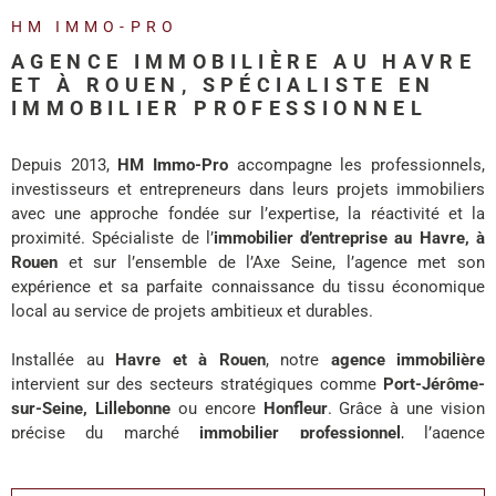
REALISA
HM IMMO-PRO
AGENCE IMMOBILIÈRE AU HAVRE
BLOG
ET À ROUEN, SPÉCIALISTE EN
IMMOBILIER PROFESSIONNEL
L'AGENC
Depuis 2013,
HM Immo-Pro
accompagne les professionnels,
investisseurs et entrepreneurs dans leurs projets immobiliers
avec une approche fondée sur l’expertise, la réactivité et la
proximité. Spécialiste de l’
immobilier d’entreprise au Havre, à
Rouen
et sur l’ensemble de l’Axe Seine, l’agence met son
expérience et sa parfaite connaissance du tissu économique
local au service de projets ambitieux et durables.
Installée au
Havre et à Rouen
, notre
agence immobilière
intervient sur des secteurs stratégiques comme
Port-Jérôme-
sur-Seine, Lillebonne
ou encore
Honfleur
. Grâce à une vision
précise du marché
immobilier professionnel
, l’agence
accompagne chaque client avec des solutions adaptées à ses
enjeux de développement, d’investissement ou d’implantation.