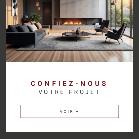
proposer des solutions cohérentes avec chaque activité.
Découvrez les
annonces immobilières professionnelles au
Havre
et bénéficiez d’un accompagnement sur mesure pour
concrétiser votre projet.
Une estimation
immobilière précise pour
valoriser votre patrimoine
CONFIEZ-NOUS
VOTRE PROJET
L’estimation immobilière d’un bien professionnel demande une
parfaite connaissance du marché et des spécificités de chaque
VOIR +
secteur d’activité. HM Immo-Pro réalise des estimations fiables
et cohérentes afin de permettre aux propriétaires de valoriser
leurs actifs dans les meilleures conditions.