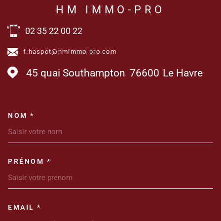
HM IMMO-PRO
02 35 22 00 22
f.haspot@hmimmo-pro.com
45 quai Southampton
76600
Le Havre
NOM *
TRAD_MELTEM_VOSCOORDONN
PRÉNOM *
EMAIL *