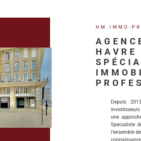
HM IMMO-P
AGENC
HAVRE 
SPÉCIA
IMMOB
PROFE
Depuis 201
investisseurs
une approche 
Spécialiste de
l’ensemble de
connaissanc