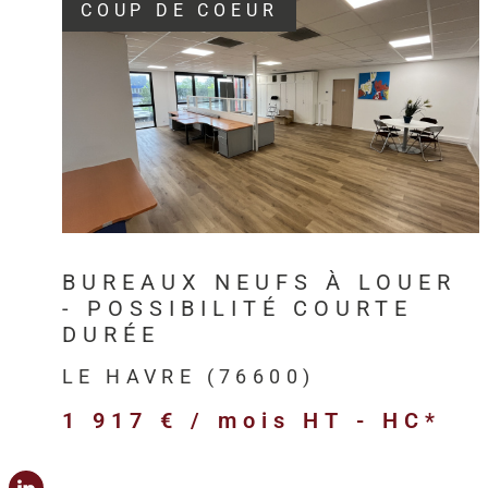
COUP DE COEUR
VOIR LE BIEN
BUREAUX NEUFS À LOUER
- POSSIBILITÉ COURTE
DURÉE
LE HAVRE (76600)
1 917 € / mois
HT - HC*