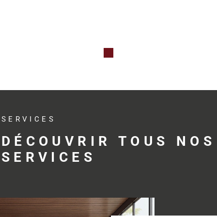
Qu’il s’agis
professionne
investissem
avec réactivit
Des s
adap
SERVICES
profe
DÉCOUVRIR TOUS NOS
SERVICES
Trouver le bo
développemen
profession
accompagne s