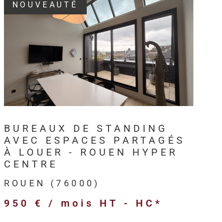
NOUVEAUTÉ
3, HM Immo-Pro accompagne les
professionnels,
s et entreprises
dans leurs projets immobiliers au
VOIR LE BIEN
en
et sur l’ensemble de l’
Axe Seine
.
intervient sur différents types de
biens immobiliers
ls
:
BUREAUX DE STANDING
merciaux,
AVEC ESPACES PARTAGÉS
ivités,
À LOUER - ROUEN HYPER
ogistiques,
CENTRE
ofessionnels,
ROUEN (76000)
’entreprise,
950 € / mois
HT - HC*
 et anciens destinés à l’investissement.