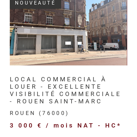
NOUVEAUTÉ
Depuis 201
investisseur
VOIR LE BIEN
Havre, à Rou
HM Immo-Pro 
professionne
bureaux,
LOCAL COMMERCIAL À
locaux com
LOUER - EXCELLENTE
locaux d’act
VISIBILITÉ COMMERCIALE
entrepôts l
- ROUEN SAINT-MARC
terrains pr
ROUEN (76000)
immeubles d
3 000 € / mois
NAT - HC*
biens neufs