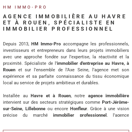
REALISA
HM IMMO-PRO
AGENCE IMMOBILIÈRE AU HAVRE
BLOG
ET À ROUEN, SPÉCIALISTE EN
IMMOBILIER PROFESSIONNEL
L'AGENC
Depuis 2013,
HM Immo-Pro
accompagne les professionnels,
investisseurs et entrepreneurs dans leurs projets immobiliers
avec une approche fondée sur l’expertise, la réactivité et la
proximité. Spécialiste de l’
immobilier d’entreprise au Havre, à
Rouen
et sur l’ensemble de l’Axe Seine, l’agence met son
expérience et sa parfaite connaissance du tissu économique
local au service de projets ambitieux et durables.
Installée au
Havre et à Rouen
, notre
agence immobilière
intervient sur des secteurs stratégiques comme
Port-Jérôme-
sur-Seine, Lillebonne
ou encore
Honfleur
. Grâce à une vision
précise du marché
immobilier professionnel
, l’agence
accompagne chaque client avec des solutions adaptées à ses
enjeux de développement, d’investissement ou d’implantation.