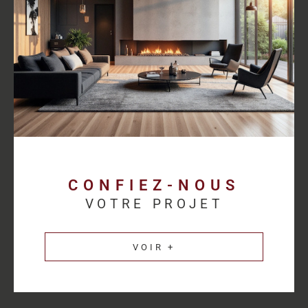
proposer des solutions cohérentes avec chaque activité.
Découvrez les
annonces immobilières professionnelles au
Havre
et bénéficiez d’un accompagnement sur mesure pour
concrétiser votre projet.
Une estimation
immobilière précise pour
valoriser votre patrimoine
CONFIEZ-NOUS
VOTRE PROJET
L’estimation immobilière d’un bien professionnel demande une
parfaite connaissance du marché et des spécificités de chaque
VOIR +
secteur d’activité. HM Immo-Pro réalise des estimations fiables
et cohérentes afin de permettre aux propriétaires de valoriser
leurs actifs dans les meilleures conditions.