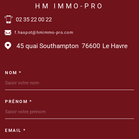
HM IMMO-PRO
02 35 22 00 22
f.haspot@hmimmo-pro.com
45 quai Southampton
76600
Le Havre
NOM *
TRAD_MELTEM_VOSCOORDONN
PRÉNOM *
EMAIL *