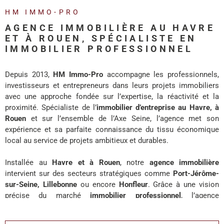
REALISA
HM IMMO-PRO
AGENCE IMMOBILIÈRE AU HAVRE
BLOG
ET À ROUEN, SPÉCIALISTE EN
IMMOBILIER PROFESSIONNEL
L'AGENC
Depuis 2013,
HM Immo-Pro
accompagne les professionnels,
investisseurs et entrepreneurs dans leurs projets immobiliers
avec une approche fondée sur l’expertise, la réactivité et la
proximité. Spécialiste de l’
immobilier d’entreprise au Havre, à
Rouen
et sur l’ensemble de l’Axe Seine, l’agence met son
expérience et sa parfaite connaissance du tissu économique
local au service de projets ambitieux et durables.
Installée au
Havre et à Rouen
, notre
agence immobilière
intervient sur des secteurs stratégiques comme
Port-Jérôme-
sur-Seine, Lillebonne
ou encore
Honfleur
. Grâce à une vision
précise du marché
immobilier professionnel
, l’agence
accompagne chaque client avec des solutions adaptées à ses
enjeux de développement, d’investissement ou d’implantation.