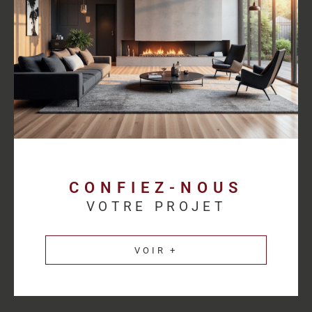
proposer des solutions cohérentes avec chaque activité.
Découvrez les
annonces immobilières professionnelles au
Havre
et bénéficiez d’un accompagnement sur mesure pour
concrétiser votre projet.
Une estimation
immobilière précise pour
valoriser votre patrimoine
CONFIEZ-NOUS
VOTRE PROJET
L’estimation immobilière d’un bien professionnel demande une
parfaite connaissance du marché et des spécificités de chaque
VOIR +
secteur d’activité. HM Immo-Pro réalise des estimations fiables
et cohérentes afin de permettre aux propriétaires de valoriser
leurs actifs dans les meilleures conditions.