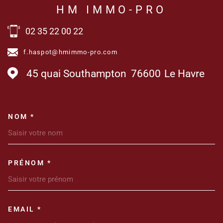
HM IMMO-PRO
02 35 22 00 22
f.haspot@hmimmo-pro.com
45 quai Southampton
76600
Le Havre
NOM *
TRAD_MELTEM_VOSCOORDONN
PRÉNOM *
EMAIL *